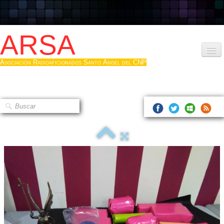
ARSA
Asociación Radioaficionados Santo Ángel del CNP
Inicio
Que es la ARSA
Bases diploma
Hacerse socio
Log diploma en Pdf
Fotos
▼
Sistemas Digitales