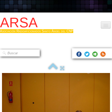
ARSA
Asociación Radioaficionados Santo Ángel del CNP
Inicio
Que es la ARSA
Bases diploma
Hacerse socio
Log diploma en Pdf
Fotos
▼
Sistemas Digitales