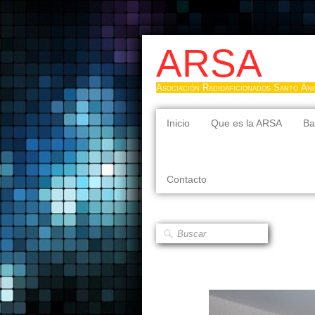
ARSA
Asociación Radioaficionados Santo Án
Inicio
Que es la ARSA
Ba
Contacto