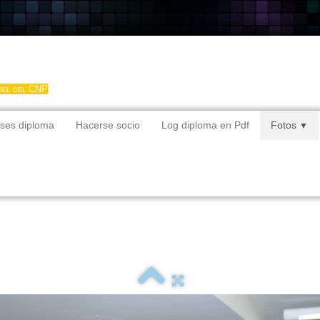
gel del CNP
ses diploma
Hacerse socio
Log diploma en Pdf
Fotos
▼