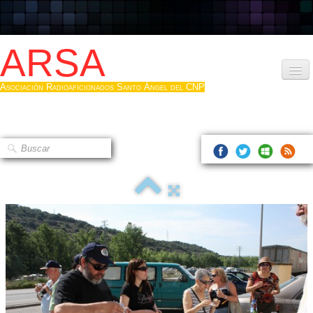
ARSA
Asociación Radioaficionados Santo Ángel del CNP
Inicio
Que es la ARSA
Bases diploma
Hacerse socio
Log diploma en Pdf
Fotos
▼
Sistemas Digitales