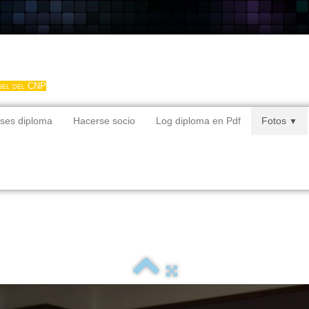
gel del CNP
ses diploma
Hacerse socio
Log diploma en Pdf
Fotos
▼