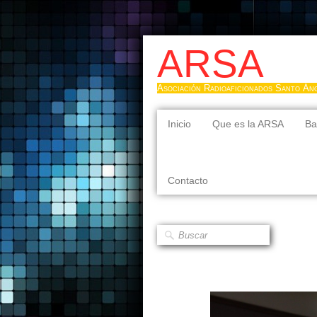
ARSA
Asociación Radioaficionados Santo Án
Inicio
Que es la ARSA
Ba
Contacto