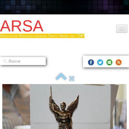
ARSA
Asociación Radioaficionados Santo Ángel del CNP
Inicio
Que es la ARSA
Bases diploma
Hacerse socio
Log diploma en Pdf
Fotos
▼
Sistemas Digitales