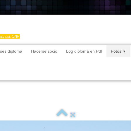
gel del CNP
ses diploma
Hacerse socio
Log diploma en Pdf
Fotos
▼