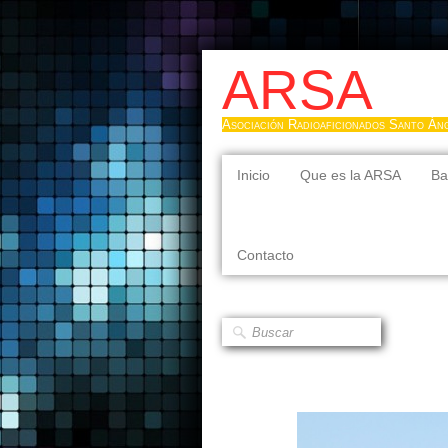
ARSA
Asociación Radioaficionados Santo Án
Inicio
Que es la ARSA
Ba
Contacto