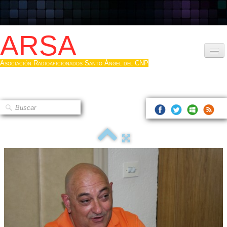
ARSA
Asociación Radioaficionados Santo Ángel del CNP
Inicio
Que es la ARSA
Bases diploma
Hacerse socio
Log diploma en Pdf
Fotos
▼
Sistemas Digitales