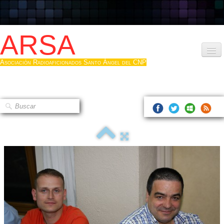
ARSA
Asociación Radioaficionados Santo Ángel del CNP
Inicio
Que es la ARSA
Bases diploma
Hacerse socio
Log diploma en Pdf
Fotos
▼
Sistemas Digitales