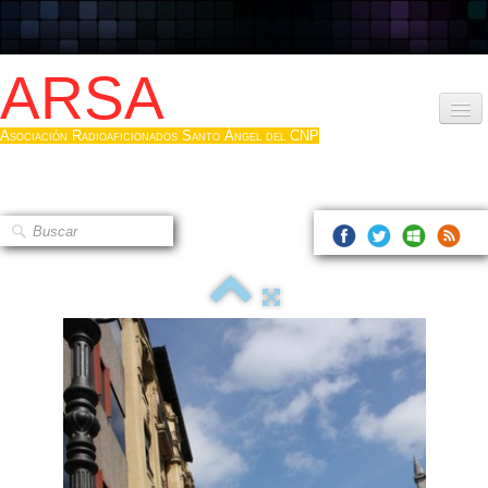
ARSA
Asociación Radioaficionados Santo Ángel del CNP
Inicio
Que es la ARSA
Bases diploma
Hacerse socio
Log diploma en Pdf
Fotos
▼
Sistemas Digitales