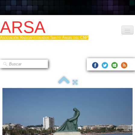
ARSA
Asociación Radioaficionados Santo Ángel del CNP
Inicio
Que es la ARSA
Bases diploma
Hacerse socio
Log diploma en Pdf
Fotos
▼
Sistemas Digitales