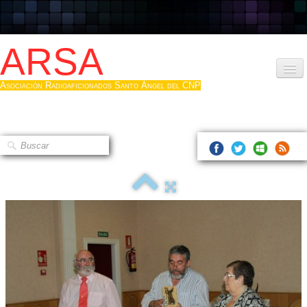
ARSA
Asociación Radioaficionados Santo Ángel del CNP
Inicio
Que es la ARSA
Bases diploma
Hacerse socio
Log diploma en Pdf
Fotos
▼
Sistemas Digitales