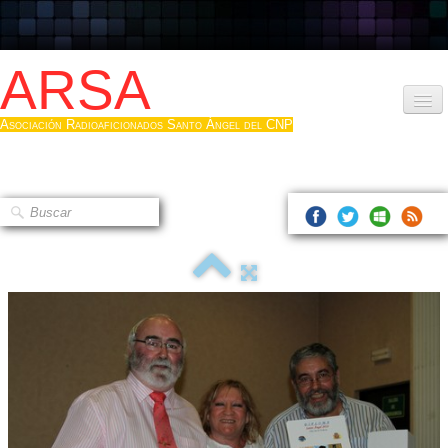
ARSA
Asociación Radioaficionados Santo Ángel del CNP
Inicio
Que es la ARSA
Bases diploma
Hacerse socio
Log diploma en Pdf
Fotos
▼
Sistemas Digitales