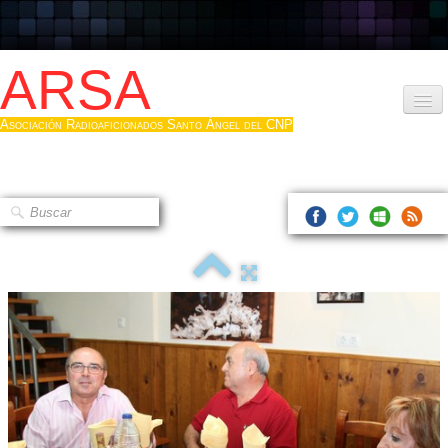
ARSA
Asociación Radioaficionados Santo Ángel del CNP
Inicio
Que es la ARSA
Bases diploma
Hacerse socio
Log diploma en Pdf
Fotos
▼
Sistemas Digitales