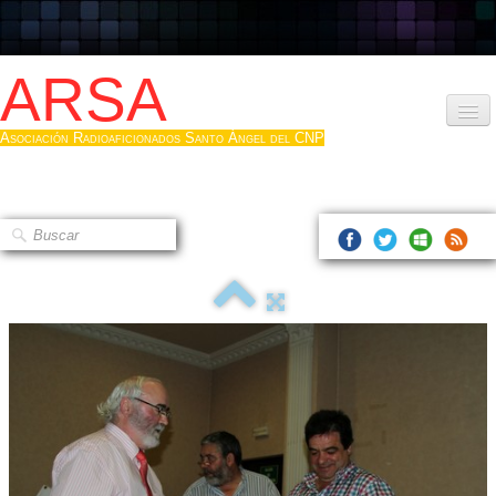
ARSA
Asociación Radioaficionados Santo Ángel del CNP
Inicio
Que es la ARSA
Bases diploma
Hacerse socio
Log diploma en Pdf
Fotos
▼
Sistemas Digitales