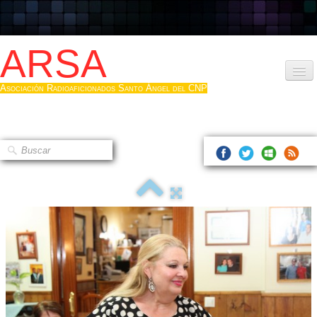
ARSA
Asociación Radioaficionados Santo Ángel del CNP
Inicio
Que es la ARSA
Bases diploma
Hacerse socio
Log diploma en Pdf
Fotos
▼
Sistemas Digitales