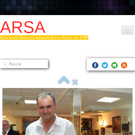
ARSA
Asociación Radioaficionados Santo Ángel del CNP
Inicio
Que es la ARSA
Bases diploma
Hacerse socio
Log diploma en Pdf
Fotos
▼
Sistemas Digitales