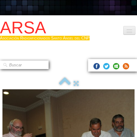
ARSA
Asociación Radioaficionados Santo Ángel del CNP
Inicio
Que es la ARSA
Bases diploma
Hacerse socio
Log diploma en Pdf
Fotos
▼
Sistemas Digitales