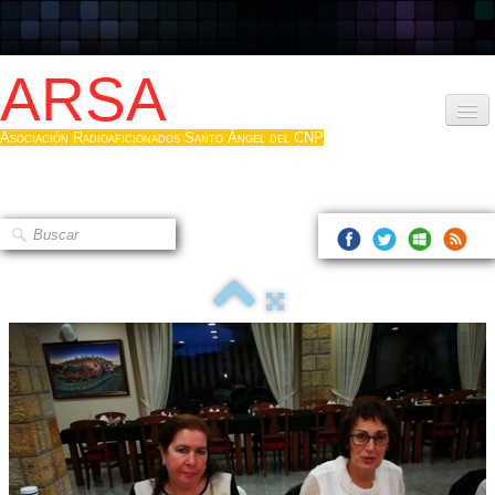
ARSA
Asociación Radioaficionados Santo Ángel del CNP
Inicio
Que es la ARSA
Bases diploma
Hacerse socio
Log diploma en Pdf
Fotos
▼
Sistemas Digitales