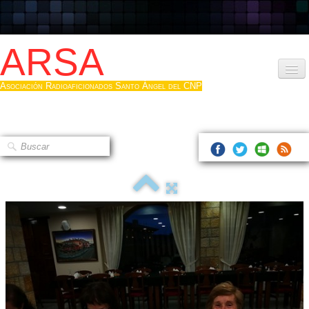
ARSA
Asociación Radioaficionados Santo Ángel del CNP
Inicio
Que es la ARSA
Bases diploma
Hacerse socio
Log diploma en Pdf
Fotos
▼
Sistemas Digitales