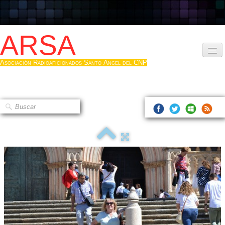
ARSA
Asociación Radioaficionados Santo Ángel del CNP
Inicio
Que es la ARSA
Bases diploma
Hacerse socio
Log diploma en Pdf
Fotos
▼
Sistemas Digitales