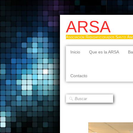
ARSA
Asociación Radioaficionados Santo Án
Inicio
Que es la ARSA
Ba
Contacto