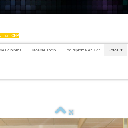
gel del CNP
ses diploma
Hacerse socio
Log diploma en Pdf
Fotos
▼