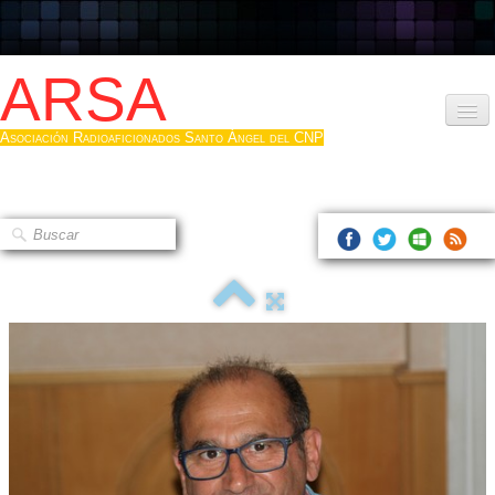
ARSA
Asociación Radioaficionados Santo Ángel del CNP
Inicio
Que es la ARSA
Bases diploma
Hacerse socio
Log diploma en Pdf
Fotos
▼
Sistemas Digitales