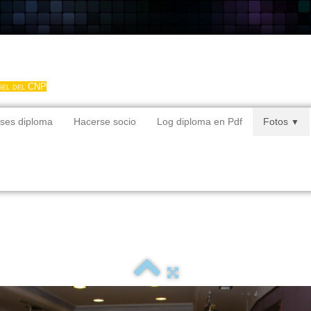
gel del CNP
ses diploma
Hacerse socio
Log diploma en Pdf
Fotos
▼