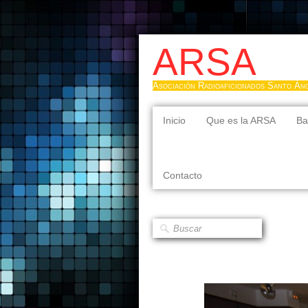
ARSA
Asociación Radioaficionados Santo Án
Inicio
Que es la ARSA
Ba
Contacto