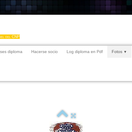
gel del CNP
ses diploma
Hacerse socio
Log diploma en Pdf
Fotos
▼