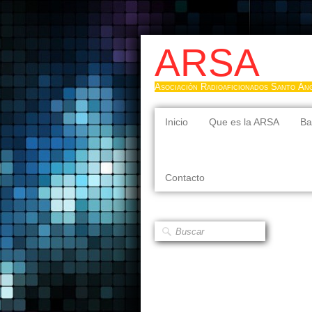
ARSA
Asociación Radioaficionados Santo Án
Inicio
Que es la ARSA
Ba
Contacto