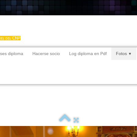
gel del CNP
ses diploma
Hacerse socio
Log diploma en Pdf
Fotos
▼