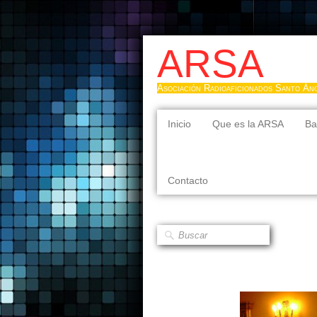
ARSA
Asociación Radioaficionados Santo Án
Inicio
Que es la ARSA
Ba
Contacto