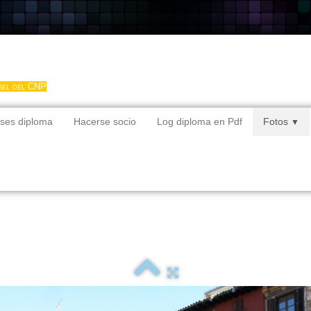
gel del CNP
ses diploma
Hacerse socio
Log diploma en Pdf
Fotos
▼