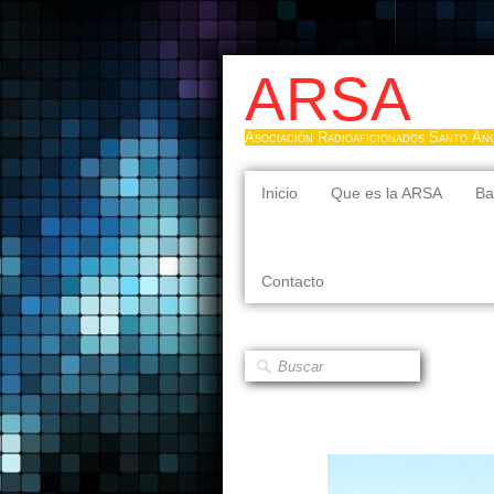
ARSA
Asociación Radioaficionados Santo Án
Inicio
Que es la ARSA
Ba
Contacto