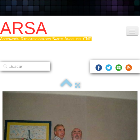
ARSA
Asociación Radioaficionados Santo Ángel del CNP
Inicio
Que es la ARSA
Bases diploma
Hacerse socio
Log diploma en Pdf
Fotos
▼
Sistemas Digitales