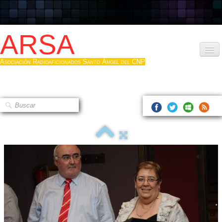
ARSA
Asociación Radioaficionados Santo Ángel del CNP
Inicio
Que es la ARSA
Bases diploma
Hacerse socio
Log diploma en Pdf
Fotos
▼
Sistemas Digitales