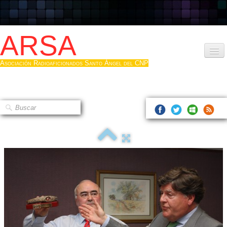
ARSA
Asociación Radioaficionados Santo Ángel del CNP
Inicio
Que es la ARSA
Bases diploma
Hacerse socio
Log diploma en Pdf
Fotos
▼
Sistemas Digitales