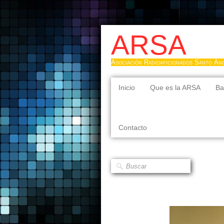
ARSA
Asociación Radioaficionados Santo Án
Inicio
Que es la ARSA
Ba
Contacto