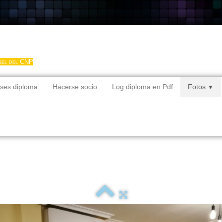
gel del CNP
ses diploma
Hacerse socio
Log diploma en Pdf
Fotos
▼