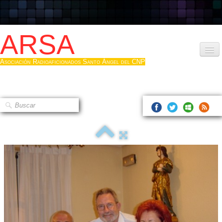
ARSA
Asociación Radioaficionados Santo Ángel del CNP
Inicio
Que es la ARSA
Bases diploma
Hacerse socio
Log diploma en Pdf
Fotos
▼
Sistemas Digitales