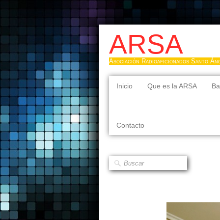
ARSA
Asociación Radioaficionados Santo Án
Inicio
Que es la ARSA
Ba
Contacto