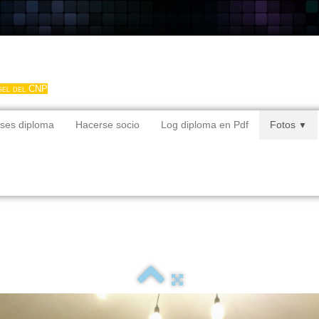
gel del CNP
ses diploma
Hacerse socio
Log diploma en Pdf
Fotos
▼