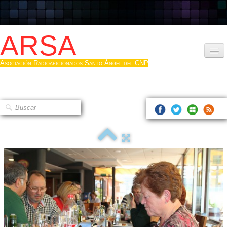
ARSA
Asociación Radioaficionados Santo Ángel del CNP
Inicio
Que es la ARSA
Bases diploma
Hacerse socio
Log diploma en Pdf
Fotos
▼
Sistemas Digitales