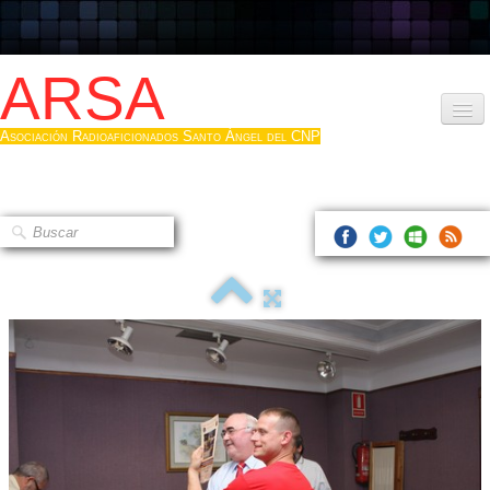
ARSA
Asociación Radioaficionados Santo Ángel del CNP
Inicio
Que es la ARSA
Bases diploma
Hacerse socio
Log diploma en Pdf
Fotos
▼
Sistemas Digitales