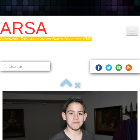
ARSA
Asociación Radioaficionados Santo Ángel del CNP
Inicio
Que es la ARSA
Bases diploma
Hacerse socio
Log diploma en Pdf
Fotos
▼
Sistemas Digitales