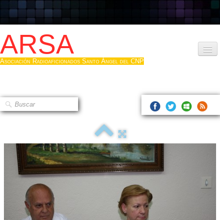
ARSA
Asociación Radioaficionados Santo Ángel del CNP
Inicio
Que es la ARSA
Bases diploma
Hacerse socio
Log diploma en Pdf
Fotos
▼
Sistemas Digitales