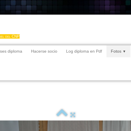
gel del CNP
ses diploma
Hacerse socio
Log diploma en Pdf
Fotos
▼