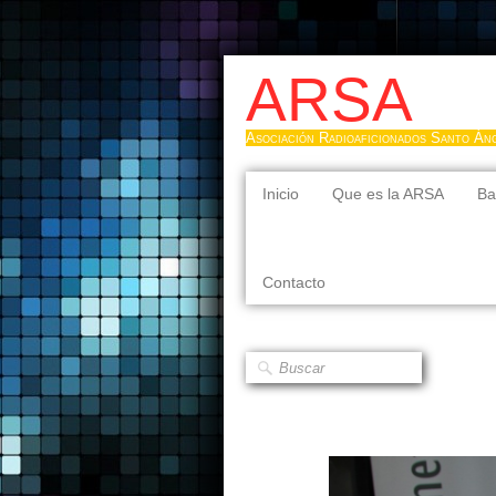
ARSA
Asociación Radioaficionados Santo Án
Inicio
Que es la ARSA
Ba
Contacto