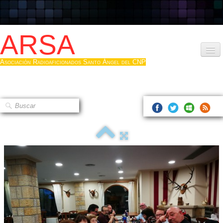
ARSA
Asociación Radioaficionados Santo Ángel del CNP
Inicio
Que es la ARSA
Bases diploma
Hacerse socio
Log diploma en Pdf
Fotos
▼
Sistemas Digitales