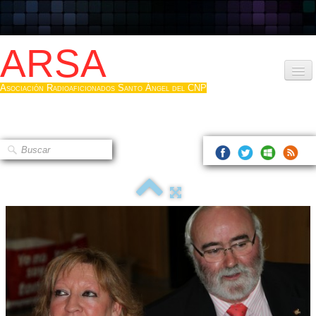
ARSA
Asociación Radioaficionados Santo Ángel del CNP
Inicio
Que es la ARSA
Bases diploma
Hacerse socio
Log diploma en Pdf
Fotos
▼
Sistemas Digitales