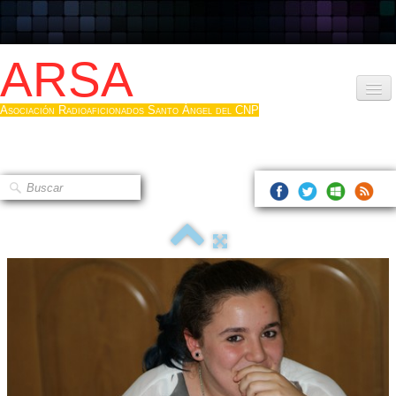
ARSA
Asociación Radioaficionados Santo Ángel del CNP
Inicio
Que es la ARSA
Bases diploma
Hacerse socio
Log diploma en Pdf
Fotos
▼
Sistemas Digitales