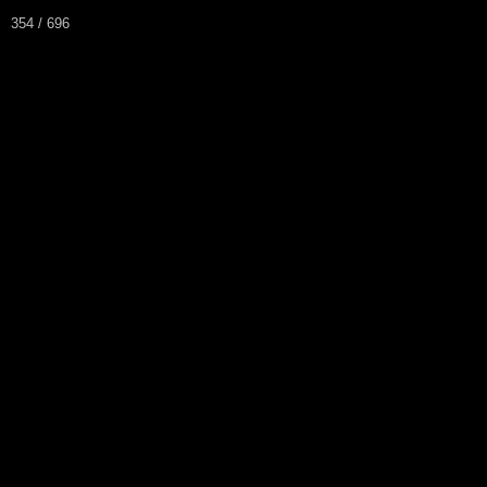
354 / 696
ARSA
Asociación Radioaficionados Santo Án
Inicio
Que es la ARSA
Ba
Contacto