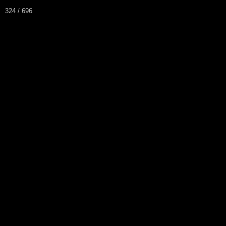
324 / 696
ARSA
Asociación Radioaficionados Santo Án
Inicio
Que es la ARSA
Ba
Contacto