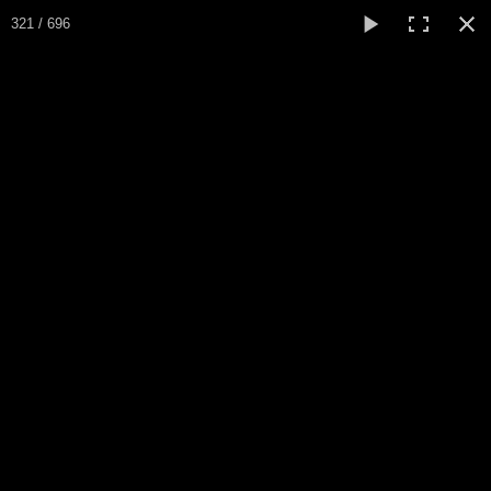
321 / 696
ARSA
Asociación Radioaficionados Santo Ángel del CNP
Inicio
Que es la ARSA
Bases diploma
Álbum fotos entregas
Hacerse socio
Log diploma en Pdf
Fotos
▼
Sistemas Digitales