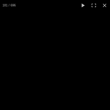
181 / 696
ARSA
Asociación Radioaficionados Santo Ángel del CNP
Inicio
Que es la ARSA
Bases diploma
Álbum fotos entregas
Hacerse socio
Log diploma en Pdf
Fotos
▼
Sistemas Digitales