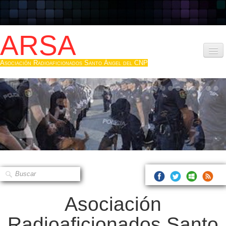
ARSA
Asociación Radioaficionados Santo Ángel del CNP
Inicio
Que es la ARSA
Bases diploma
Hacerse socio
Log diploma en Pdf
Fotos
▼
Asociación
Sistemas Digitales
Radioaficionados Santo